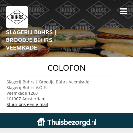
SLAGERIJ BüHRS |
BROODJE BüHRS
VEEMKADE
COLOFON
Slagerij Bührs | Broodje Bührs Veemkade
Slagerij Bührs V.O.F.
Veemkade 1260
1019CZ Amsterdam
Stuur ons een e-mail